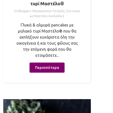
τυρί Μαστέλο®
Οι Bloggers Μαγειρεύουν Για Εμάς
,
Συνταγές
με Μαστέλο Αγελαδινό
Γλυκά & αλμυρά pancakes με
μαλακό τυρί Μαστέλο® που θα
εκπλήξουν ευχάριστα όλη την
οικογένεια ή και τους φίλους σας
την επόμενη φορά που θα
ετοιμάσετε...
Περισσότερα