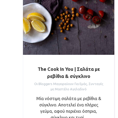
The Cook In You | Σαλάτα με
ρεβίθια & σύγκλινο
Οι Bloggers Μαγειρεύουν Για Εμάς
,
Συνταγές
με Μαστέλο Αγελαδινό
Μία νόστιμη σαλάτα με ρεβίθια &
σύγκλινο. Αποτελεί ένα πλήρες
γεύμα, αφού περιέχει όσπρια,
σύγκλινο και τυρί....