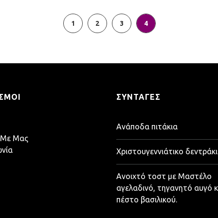
1
2
3
4
ΣΜΟΙ
ΣΥΝΤΑΓΈΣ
Ανάποδα πιτάκια
 Με Μας
ωνία
Χριστουγεννιάτικο δεντράκι
Ανοιχτό τοστ με Μαστέλο
αγελαδινό, τηγανητό αυγό κ
πέστο βασιλικού.