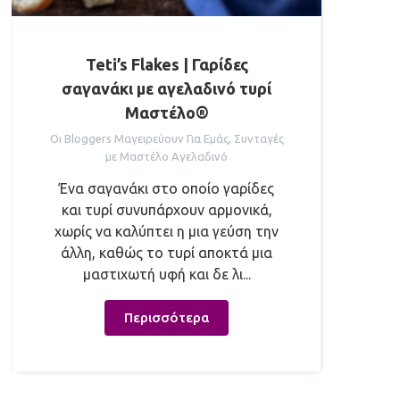
Teti’s Flakes | Γαρίδες
σαγανάκι με αγελαδινό τυρί
Μαστέλο®
Οι Bloggers Μαγειρεύουν Για Εμάς
,
Συνταγές
με Μαστέλο Αγελαδινό
Ένα σαγανάκι στο οποίο γαρίδες
και τυρί συνυπάρχουν αρμονικά,
χωρίς να καλύπτει η μια γεύση την
άλλη, καθώς το τυρί αποκτά μια
μαστιχωτή υφή και δε λι...
Περισσότερα