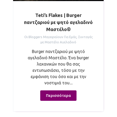
Teti’s Flakes | Burger
παντζαριού με ψητό αγελαδινό
Μαστέλο®
Οι Bloggers Μαγειρεύουν Για Εμάς
,
Συνταγές
με Μαστέλο Αγελαδινό
Burger παντζαριού με ψητό
αγελαδινό Μαστέλο. Ένα burger
λαχανικών που θα σας
εντυπωσιάσει, τόσο με την
εμφάνιση του όσο και με την
νοστιμιά του....
Περισσότερα