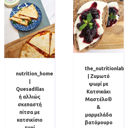
the_nutritionlab
nutrition_home
| Ζυμωτό
|
ψωμί με
Quesadillas
Κατσικάκι
ή αλλιώς
Μαστέλο®
σκεπαστή
&
πίτσα με
μαρμελάδα
κατσικίσιο
βατόμουρο
τυρί