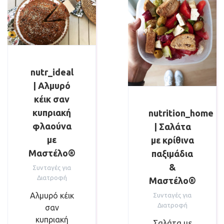
nutr_ideal
| Αλμυρό
κέικ σαν
κυπριακή
nutrition_home
φλαούνα
| Σαλάτα
με
με κρίθινα
Μαστέλο®
παξιμάδια
&
Συνταγές για
Διατροφή
Μαστέλο®
Αλμυρό κέικ
Συνταγές για
Διατροφή
σαν
κυπριακή
Σαλάτα με