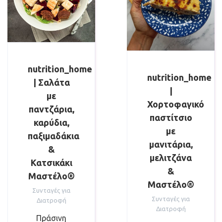
nutrition_home
nutrition_home
| Σαλάτα
|
με
Χορτοφαγικό
παντζάρια,
παστίτσιο
καρύδια,
με
παξιμαδάκια
μανιτάρια,
&
μελιτζάνα
Κατσικάκι
&
Μαστέλο®
Μαστέλο®
Συνταγές για
Συνταγές για
Διατροφή
Διατροφή
Πράσινη