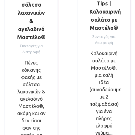
Tips |
σάλτσα
Καλοκαιρινή
λαχανικών
σαλάτα με
&
Μαστέλο®
αγελαδινό
Μαστέλο®
Συνταγές για
Διατροφή
Συνταγές για
Διατροφή
Καλοκαιρινή
σαλάτα με
Πένες
Μαστέλο®,
κόκκινης
μια καλή
φακής με
ιδέα
σάλτσα
(συνοδεύουμε
λαχανικών &
με 2
αγελαδινό
παξιμαδάκια)
Μαστέλο®,
για ένα
ακόμη και αν
πλήρες
δεν είσαι
ελαφρύ
φαν της
γεύμα....