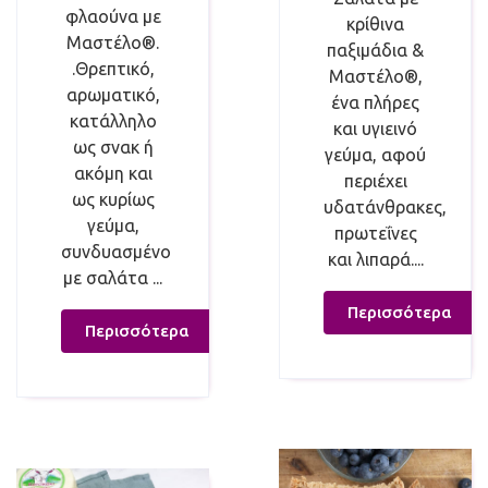
φλαούνα με
κρίθινα
Μαστέλο®.
παξιμάδια &
.Θρεπτικό,
Μαστέλο®,
αρωματικό,
ένα πλήρες
κατάλληλο
και υγιεινό
ως σνακ ή
γεύμα, αφού
ακόμη και
περιέχει
ως κυρίως
υδατάνθρακες,
γεύμα,
πρωτεΐνες
συνδυασμένο
και λιπαρά....
με σαλάτα ...
Περισσότερα
Περισσότερα