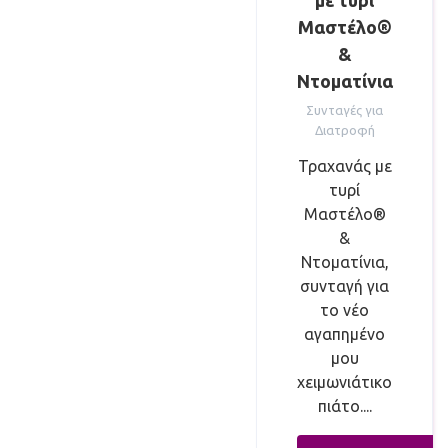
με τυρί
Μαστέλο®
&
Ντοματίνια
Συνταγές για
Διατροφή
Τραχανάς με
τυρί
Μαστέλο®
&
Ντοματίνια,
συνταγή για
το νέο
αγαπημένο
μου
χειμωνιάτικο
πιάτο....