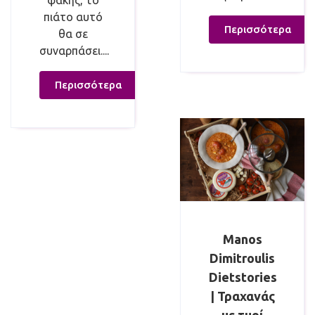
φακής, το
πιάτο αυτό
Περισσότερα
θα σε
συναρπάσει....
Περισσότερα
Manos
Dimitroulis
Dietstories
| Τραχανάς