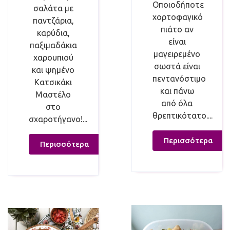
Οποιοδήποτε
σαλάτα με
χορτοφαγικό
παντζάρια,
πιάτο αν
καρύδια,
είναι
παξιμαδάκια
μαγειρεμένο
χαρουπιού
σωστά είναι
και ψημένο
πεντανόστιμο
Κατσικάκι
και πάνω
Μαστέλο
από όλα
στο
θρεπτικότατο....
σχαροτήγανο!...
Περισσότερα
Περισσότερα