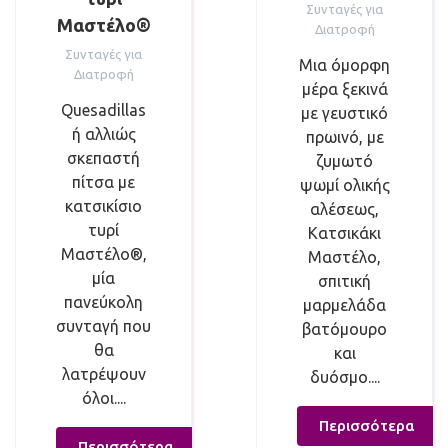
Συνταγές για
Μαστέλο®
Διατροφή
Συνταγές για
Μια όμορφη
Διατροφή
μέρα ξεκινά
Quesadillas
με γευστικό
ή αλλιώς
πρωινό, με
σκεπαστή
ζυμωτό
πίτσα με
ψωμί ολικής
κατσικίσιο
αλέσεως,
τυρί
Κατσικάκι
Μαστέλο®,
Μαστέλο,
μία
σπιτική
πανεύκολη
μαρμελάδα
συνταγή που
βατόμουρο
θα
και
λατρέψουν
δυόσμο....
όλοι....
Περισσότερα
Περισσότερα