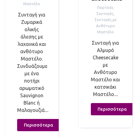
Μαστέλο
Γιορτινές
Συνταγές
,
Συνταγή για
Συνταγές με
Ζυμαρικά
Ανθότυρο
ολικής
Μαστέλο
άλεσης με
Συνταγή για
λαχανικά και
Αλμυρό
ανθότυρο
Cheesecake
Μαστέλο.
με
Συνδυάζουμε
Ανθότυρο
με ένα
Μαστέλο και
ποτήρι
κατσικάκι
αρωματικό
Μαστέλο....
Sauvignon
Blanc ή
Περισσότερα
Μαλαγουζιά....
Περισσότερα