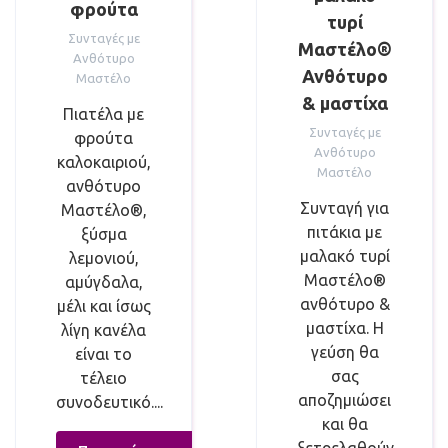
φρούτα
τυρί
Συνταγές με
Μαστέλο®
Ανθότυρο
Ανθότυρο
Μαστέλο
& μαστίχα
Πιατέλα με
Συνταγές με
φρούτα
Ανθότυρο
καλοκαιριού,
Μαστέλο
ανθότυρο
Συνταγή για
Μαστέλο®,
πιτάκια με
ξύσμα
μαλακό τυρί
λεμονιού,
Μαστέλο®
αμύγδαλα,
ανθότυρο &
μέλι και ίσως
μαστίχα. Η
λίγη κανέλα
γεύση θα
είναι το
σας
τέλειο
αποζημιώσει
συνοδευτικό....
και θα