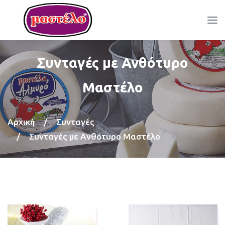
Συνταγές με Ανθότυρο
Μαστέλο
Αρχική
/
Συνταγές
/
Συνταγές με Ανθότυρο Μαστέλο