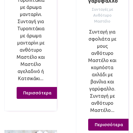
Τυροπιτάκια
γαρύφαλλο
με άρωμα
Συνταγές με
μανταρίνι.
Ανθότυρο
Συνταγή για
Μαστέλο
Τυροπιτάκια
Συνταγή για
με άρωμα
σφολιάτα με
μανταρίνι με
μους
ανθότυρο
ανθότυρο
Μαστέλο και
Μαστέλο και
Μαστέλο
κομπόστα
αγελαδινό ή
αχλάδι με
Κατσικάκι....
βανίλια και
γαρύφαλλο.
Περισσότερα
Συνταγή με
ανθότυρο
Μαστέλο....
Περισσότερα