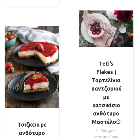
Teti’s
Flakes |
Τορτελίνια
παντζαριού
με
κατσικίσιο
ανθότυρο
Μαστέλο®
Τσιζκέικ με
Οι Bloggers
ανθότυρο
Μαγειρεύουν