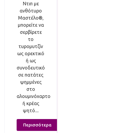
Ντιπ με
ανθότυρο
Μαστέλο®,
μπορείτε να
σερβίρετε
το
τυρομυτζίν
ως ορεκτικό
ή ως
συνοδευτικό
σε πατάτες
ψημμένες
στο
αλουμινόχαρτο
ή κρέας
ψητό....
Περισσότερα