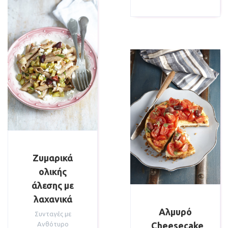
Ζυμαρικά
ολικής
άλεσης με
λαχανικά
Αλμυρό
Συνταγές με
Ανθότυρο
Cheesecake