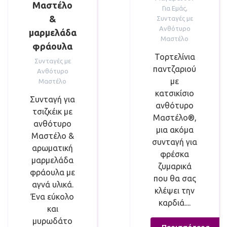
Μαστέλο
Για Εμάς
,
&
Συνταγές με
Ανθότυρο
μαρμελάδα
Μαστέλο
φράουλα
Τορτελίνια
Συνταγές με
παντζαριού
Ανθότυρο
με
Μαστέλο
κατσικίσιο
Συνταγή για
ανθότυρο
τσιζκέικ με
Μαστέλο®,
ανθότυρο
μια ακόμα
Μαστέλο &
συνταγή για
αρωματική
φρέσκα
μαρμελάδα
ζυμαρικά
φράουλα με
που θα σας
αγνά υλικά.
κλέψει την
Ένα εύκολο
καρδιά....
και
μυρωδάτο