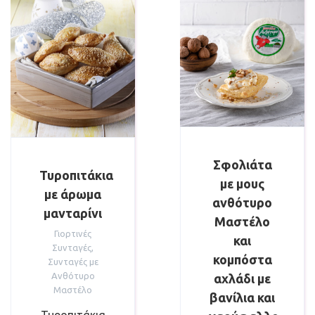
Σφολιάτα
Τυροπιτάκια
με μους
με άρωμα
ανθότυρο
μανταρίνι
Μαστέλο
Γιορτινές
και
Συνταγές
,
κομπόστα
Συνταγές με
Ανθότυρο
αχλάδι με
Μαστέλο
βανίλια και