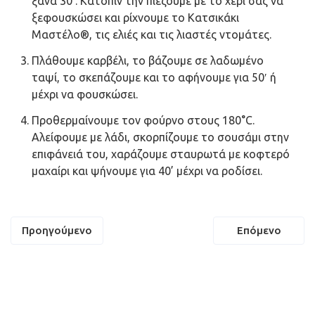
ξανά 30‘. Κατόπιν την πιέζουμε με το χέρι σας να
ξεφουσκώσει και ρίχνουμε το Κατσικάκι
Μαστέλο®, τις ελιές και τις λιαστές ντομάτες.
Πλάθουμε καρβέλι, το βάζουμε σε λαδωμένο
ταψί, το σκεπάζουμε και το αφήνουμε για 50′ ή
μέχρι να φουσκώσει.
Προθερμαίνουμε τον φούρνο στους 180°C.
Αλείφουμε με λάδι, σκορπίζουμε το σουσάμι στην
επιφάνειά του, χαράζουμε σταυρωτά με κοφτερό
μαχαίρι και ψήνουμε για 40’ μέχρι να ροδίσει.
Πλοήγηση
Προηγούμενο
Επόμενο
άρθρων