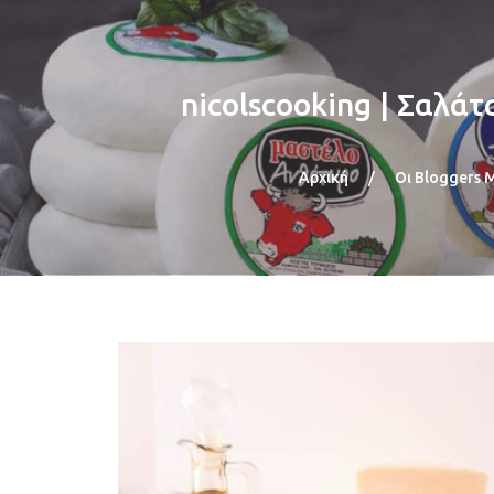
nicolscooking | Σαλά
Αρχική
/
Οι Bloggers 