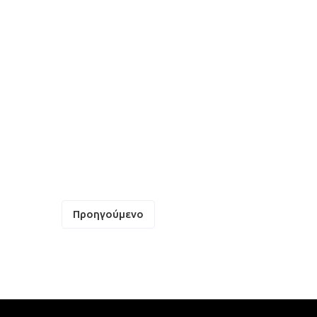
Πλοήγηση
Προηγούμενο
άρθρων