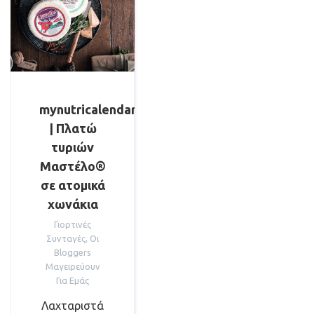
mynutricalendar
| Πλατώ
τυριών
Μαστέλο®
σε ατομικά
χωνάκια
Γιορτινές
Συνταγές
,
Οι
Bloggers
Μαγειρεύουν
Για Εμάς
Λαχταριστά