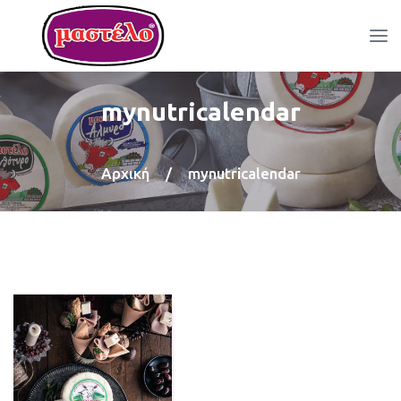
mynutricalendar
Αρχική
/
mynutricalendar