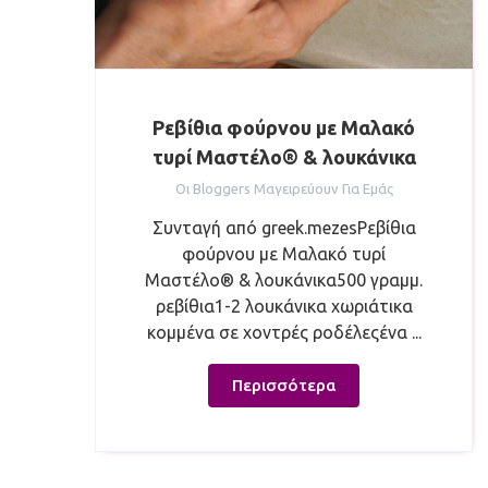
Ρεβίθια φούρνου με Μαλακό
τυρί Μαστέλο® & λουκάνικα
Οι Bloggers Μαγειρεύουν Για Εμάς
Συνταγή από greek.mezesΡεβίθια
φούρνου με Μαλακό τυρί
Μαστέλο® & λουκάνικα500 γραμμ.
ρεβίθια1-2 λουκάνικα χωριάτικα
κομμένα σε χοντρές ροδέλεςένα ...
Περισσότερα