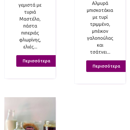
Αλμυρά
γεμιστά με
μπισκοτάκια
τυριά
με τυρί
Μαστέλο,
τριμμένο,
πάστα
μπέικον
πιπεριάς
γαλοπούλας
φλωρίνης,
και
ελιές....
τσάτνει....
Περισσότερα
Περισσότερα