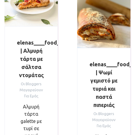
elenas____food____trips
| Αλμυρή
τάρτα με
elenas____food__
σάλτσα
| Ψωμί
ντομάτας
γεμιστό με
Οι Bloggers
τυριά και
Μαγειρεύουν
παστά
Για Εμάς
πιπεριάς
Αλμυρή
τάρτα
Οι Bloggers
Μαγειρεύουν
galette με
Για Εμάς
τυρί σε