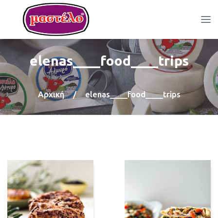
elenas____food____trips
Αρχική
/
elenas____food____trips