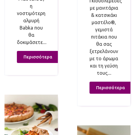
Γκιουσλεμέδες
η
με μανιτάρια
νοστιμότερη
& κατσικάκι
αλμυρή
μαστέλο®,
Babka που
γεμιστά
θα
πιτάκια που
δοκιμάσετε....
θα σας
ξετρελάνουν
Περισσότερα
με το άρωμα
και τη γεύση
τους....
Περισσότερα