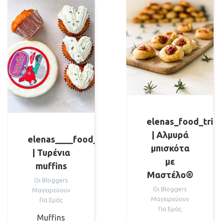
elenas_food_trip
| Αλμυρά
elenas____food____trips
μπισκότα
| Τυρένια
με
muffins
Μαστέλο®
Οι Bloggers
Οι Bloggers
Μαγειρεύουν
Μαγειρεύουν
Για Εμάς
Για Εμάς
Muffins