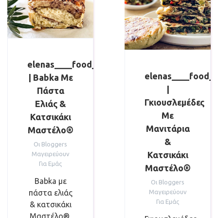
elenas____food____trips
elenas____food__
| Babka Με
|
Πάστα
Γκιουσλεμέδες
Ελιάς &
Με
Κατσικάκι
Μανιτάρια
Μαστέλο®
&
Οι Bloggers
Κατσικάκι
Μαγειρεύουν
Για Εμάς
Μαστέλο®
Babka με
Οι Bloggers
Μαγειρεύουν
πάστα ελιάς
Για Εμάς
& κατσικάκι
Μαστέλο®,