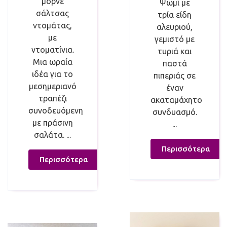
μορνέ
Ψωμί με
σάλτσας
τρία είδη
ντομάτας,
αλευριού,
με
γεμιστό με
ντοματίνια.
τυριά και
Μια ωραία
παστά
ιδέα για το
πιπεριάς σε
μεσημεριανό
έναν
τραπέζι
ακαταμάχητο
συνοδευόμενη
συνδυασμό.
με πράσινη
...
σαλάτα. ...
Περισσότερα
Περισσότερα