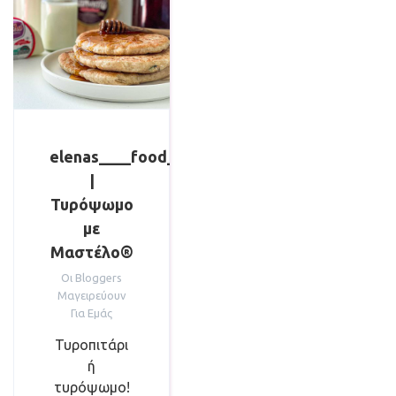
elenas____food____trips
|
Τυρόψωμο
με
Μαστέλο®
Οι Bloggers
Μαγειρεύουν
Για Εμάς
Τυροπιτάρι
ή
τυρόψωμο!