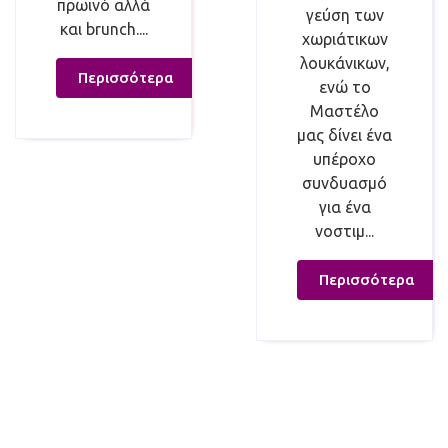
πρωινό αλλά
γεύση των
και brunch....
χωριάτικων
λουκάνικων,
Περισσότερα
ενώ το
Μαστέλο
μας δίνει ένα
υπέροχο
συνδυασμό
για ένα
νοστιμ...
Περισσότερα