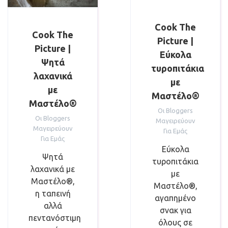
Cook The
Cook The
Picture |
Picture |
Εύκολα
Ψητά
τυροπιτάκια
λαχανικά
με
με
Μαστέλο®
Μαστέλο®
Οι Bloggers
Οι Bloggers
Μαγειρεύουν
Μαγειρεύουν
Για Εμάς
Για Εμάς
Εύκολα
Ψητά
τυροπιτάκια
λαχανικά με
με
Μαστέλο®,
Μαστέλο®,
η ταπεινή
αγαπημένο
αλλά
σνακ για
πεντανόστιμη
όλους σε