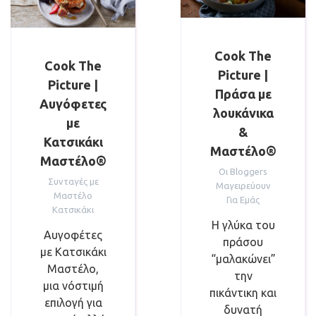
Cook The
Cook The
Picture |
Picture |
Πράσα με
Αυγόφετες
λουκάνικα
με
&
Κατσικάκι
Μαστέλο®
Μαστέλο®
Οι Bloggers
Συνταγές με
Μαγειρεύουν
Μαστέλο
Για Εμάς
Κατσικάκι
Η γλύκα του
Αυγοφέτες
πράσου
με Κατσικάκι
“μαλακώνει”
Μαστέλο,
την
μια νόστιμή
πικάντικη και
επιλογή για
δυνατή