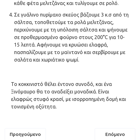
κάθε φέτα μελιτζάνας και τυλίγουμε σε ρολό.
Σε γυάλινο πυρίμαχο σκεύος βάζουμε 3 κ.σ από τη
σάλτσα, τοποθετούμε τα ρολά μελιτζάνας,
περιχύνουμε με τη υπόλοιπη σάλτσα και ψήνουμε
σε προθερμασμένο φούρνο στους 200°C για 10-
15 λεπτά. Αφήνουμε να κρυώσει ελαφρά,
πασπαλίζουμε με το μαϊντανό και σερβίρουμε με
σαλάτα και χωριάτικο ψωμί.
Το κοκκινιστό θέλει έντονο συνοδό, και ένα
Ξινόμαυρο θα το αναδείξει μοναδικά. Είναι
ελαφρώς στυφό κρασί, με ισορροπημένη δομή και
τονισμένη οξύτητα.
Πλοήγηση
Προηγούμενο
Επόμενο