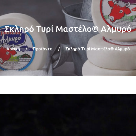
Σκληρό Τυρί Μαστέλο® Αλμυρό
Αρχική
/
Προϊόντα
/
Σκληρό Τυρί Μαστέλο® Αλμυρό