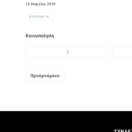
22 Μαρτίου 2019
ΠΡΟΪΌΝΤΑ
Κοινοποίηση
Πλοήγηση
Προηγούμενο
άρθρων
ΣΎΝΔΕ