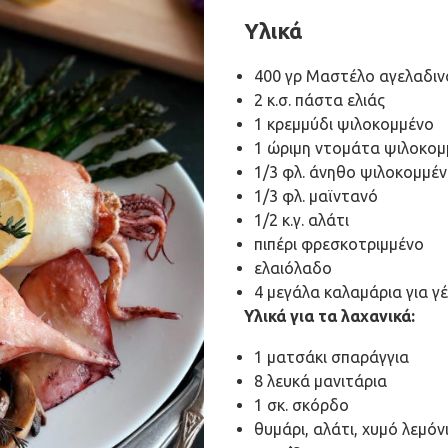
Υλικά
400 γρ Μαστέλο αγελαδιν
2 κ.σ. πάστα ελιάς
1 κρεμμύδι ψιλοκομμένο
1 ώριμη ντομάτα ψιλοκομ
1/3 φλ. άνηθο ψιλοκομμέ
1/3 φλ. μαϊντανό
1/2 κ.γ. αλάτι
πιπέρι φρεσκοτριμμένο
ελαιόλαδο
4 μεγάλα καλαμάρια για γ
Υλικά για τα λαχανικά:
1 ματσάκι σπαράγγια
8 λευκά μανιτάρια
1 σκ. σκόρδο
θυμάρι, αλάτι, χυμό λεμόν