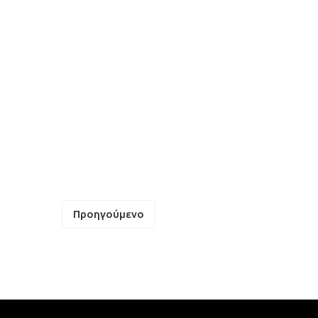
Πλοήγηση
Προηγούμενο
άρθρων