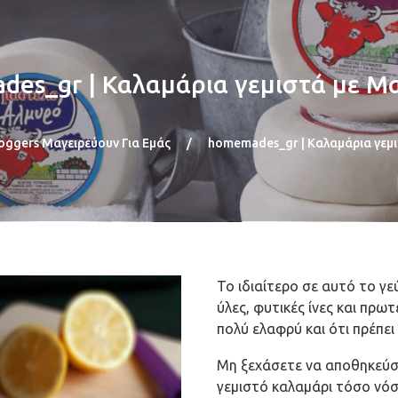
es_gr | Καλαμάρια γεμιστά με 
loggers Μαγειρεύουν Για Εμάς
/
homemades_gr | Καλαμάρια γεμ
Το ιδιαίτερο σε αυτό το γε
ύλες, φυτικές ίνες και πρω
πολύ ελαφρύ και ότι πρέπει
Μη ξεχάσετε να αποθηκεύστ
γεμιστό καλαμάρι τόσο νόσ