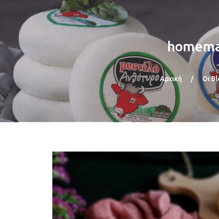
homemad
Αρχική
/
Οι B