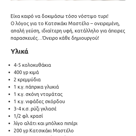
Είχα καιρό να δοκιμάσω τόσο νόστιμο τυρι!
Ο λόγος για το Κατσικάκι Μαστέλο – ονειρεμένη,
απαλή γεύση, ιδιαίτερη υφή, κατάλληλο για άπειρες
παρασκευές…Όνειρο κάθε δημιουργού!
Υλικά
4-5 κολοκυθάκια
400 γρ κιμά
2 κρεμμύδια
1 κ.γ. πάπρικα γλυκιά
1 κ.γ. σκόνη ντομάτας
1 κ.γ. νιφάδες σκόρδου
3-4 κ.σ. ρύζι γκλασέ
1/2 φλ. κρασί
λίγο αλάτι και μπόλικο πιπέρι
200 γρ Κατσικάκι Μαστέλο