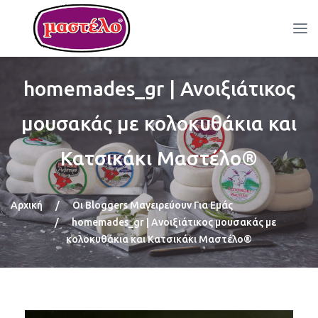
homemades_gr | Ανοιξιάτικος
μουσακάς με κολοκυθάκια και
Κατσικάκι Μαστέλο®
Αρχική
/
Οι Bloggers Μαγειρεύουν Για Εμάς
/
homemades_gr | Ανοιξιάτικος μουσακάς με
κολοκυθάκια και Κατσικάκι Μαστέλο®