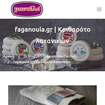
faganoula.gr | Κριθαρότο
λαχανικών
Αρχική
/
Οι Bloggers Μαγειρεύουν Για Εμάς
/
faganoula.gr | Κριθαρότο λαχανικών