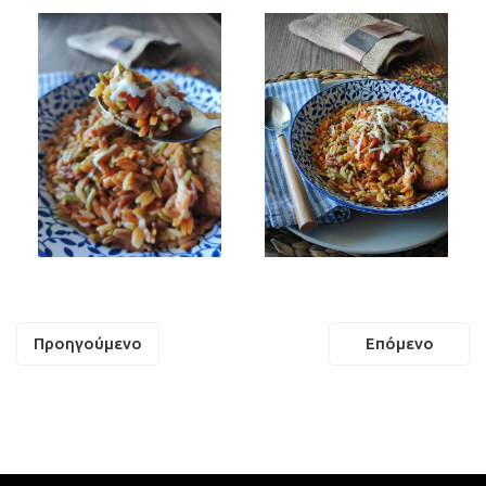
Πλοήγηση
Προηγούμενο
Επόμενο
άρθρων