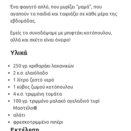
Ένα φαγητό απλό, που μυρίζει “μαμά”, που
αγαπούν τα παιδιά και ταιριάζει σε κάθε μέρα της
εβδομάδας.
Εμείς το συνοδέψαμε με μπιφτέκι κοτόπουλου,
αλλά και σκέτο είναι όνειρο!
Υλικά
250 γρ. κριθαράκι λαχανικών
2 κ.σ. ελαιόλαδο
1 λίτρο ζεστό νερό
1 κύβος ζωμού κοτόπουλου
4 κ.σ. τριμμένη τομάτα
100 γρ. τριμμένο μαλακό αγελαδινό τυρί
Μαστέλο®
αλάτι
φρεσκοτριμμένο πιπέρι
Εκτέλεση