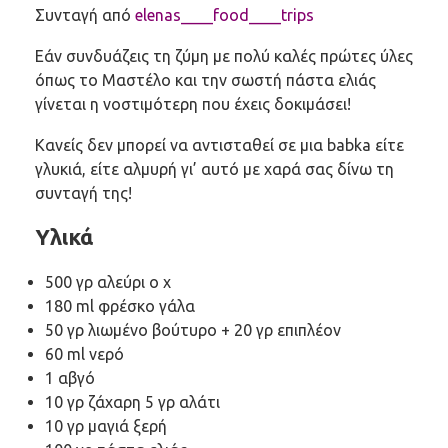
Συνταγή από
elenas____food____trips
Εάν συνδυάζεις τη ζύμη με πολύ καλές πρώτες ύλες
όπως το Μαστέλο και την σωστή πάστα ελιάς
γίνεται η νοστιμότερη που έχεις δοκιμάσει!
Κανείς δεν μπορεί να αντισταθεί σε μια babka είτε
γλυκιά, είτε αλμυρή γι’ αυτό με χαρά σας δίνω τη
συνταγή της!
Υλικά
500 γρ αλεύρι ο χ
180 ml φρέσκο γάλα
50 γρ λιωμένο βούτυρο + 20 γρ επιπλέον
60 ml νερό
1 αβγό
10 γρ ζάχαρη 5 γρ αλάτι
10 γρ μαγιά ξερή