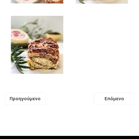
Πλοήγηση
Προηγούμενο
Επόμενο
άρθρων