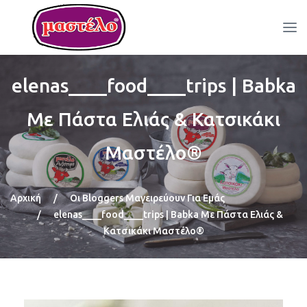
elenas____food____trips | Babka
Με Πάστα Ελιάς & Κατσικάκι
Μαστέλο®
Αρχική
/
Οι Bloggers Μαγειρεύουν Για Εμάς
/
elenas____food____trips | Babka Με Πάστα Ελιάς &
Κατσικάκι Μαστέλο®