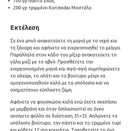
100 γρ πάστα ελιάς
200 γρ τριμμένο Κατσικάκι Μαστέλο
Εκτέλεση
Σε ένα μπολ ανακατεύετε τη μαγιά με το νερό και
τη ζάχαρη και αφήνετε να ενεργοποιηθεί το μείγμα.
Παράλληλα στον κάδο του μίξερ ανακατεύετε το
γάλα μαζί με το αβγό. Προσθέτετε την
ενεργοποιημένη μαγιά και σιγά-σιγά συμπληρώνετε
το αλεύρι, το αλάτι και το βούτυρο μέχρι να
ομογενοποιηθούν καλά με τα υπόλοιπα και να
σχηματίσουν εύπλαστη ζύμη.
Αφήνετε να φουσκώσει καλά ενώ έχετε σκεπάσει
με μεμβράνη και όταν διπλασιαστεί σε όγκο
ανοίγετε φύλλο σε διάσταση 35×35. Απλώνετε το
υπόλοιπο βούτυρο, την πάστα και το τριμμένο τυρί
και κόβετε 12 ίσα κομμάτια. Τοποθετείτε το ένα