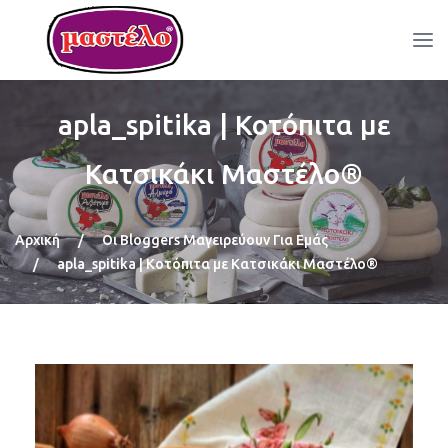
apla_spitika | Κοτόπιτα με
Κατσικάκι Μαστέλο®
Αρχική
/
Οι Bloggers Μαγειρεύουν Για Εμάς
/
apla_spitika | Κοτόπιτα με Κατσικάκι Μαστέλο®