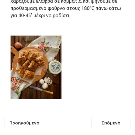
χαράζουμε ελαφρά σε κομμάτια και ψήνουμε σε
προθερμασμένο φούρνο στους 180°C πάνω κάτω
για 40-45’ μέχρι να ροδίσει.
Πλοήγηση
Προηγούμενο
Επόμενο
άρθρων