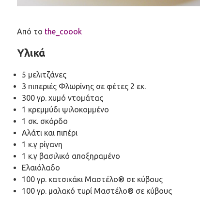
Από το
the_coook
Υλικά
5 μελιτζάνες
3 πιπεριές Φλωρίνης σε φέτες 2 εκ.
300 γρ. χυμό ντομάτας
1 κρεμμύδι ψιλοκομμένο
1 σκ. σκόρδο
Αλάτι και πιπέρι
1 κ.γ ρίγανη
1 κ.γ βασιλικό αποξηραμένο
Ελαιόλαδο
100 γρ. κατσικάκι Μαστέλο® σε κύβους
100 γρ. μαλακό τυρί Μαστέλο® σε κύβους