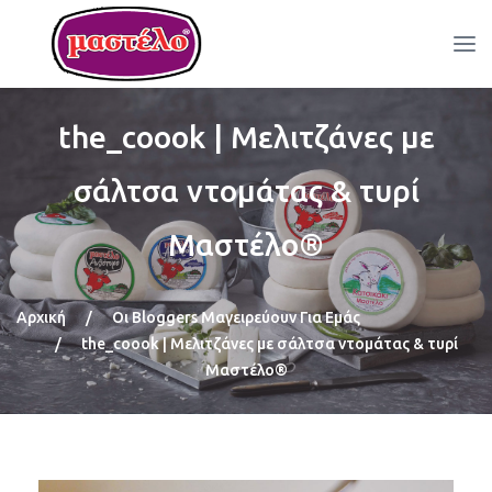
the_coook | Μελιτζάνες με
σάλτσα ντομάτας & τυρί
Μαστέλο®
Αρχική
/
Οι Bloggers Μαγειρεύουν Για Εμάς
/
the_coook | Μελιτζάνες με σάλτσα ντομάτας & τυρί
Μαστέλο®