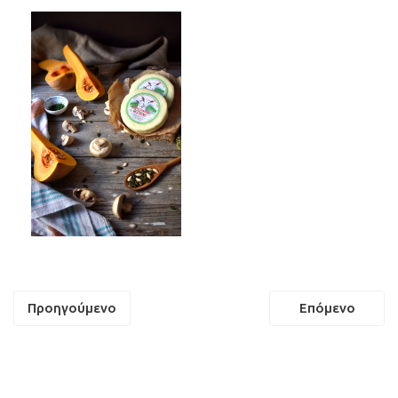
Πλοήγηση
Προηγούμενο
Επόμενο
άρθρων