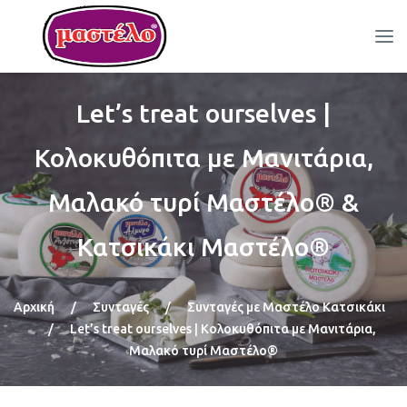
Let’s treat ourselves |
Κολοκυθόπιτα με Μανιτάρια,
Μαλακό τυρί Μαστέλο® &
Κατσικάκι Μαστέλο®
Αρχική
/
Συνταγές
/
Συνταγές με Μαστέλο Κατσικάκι
/
Let’s treat ourselves | Κολοκυθόπιτα με Μανιτάρια,
Μαλακό τυρί Μαστέλο®