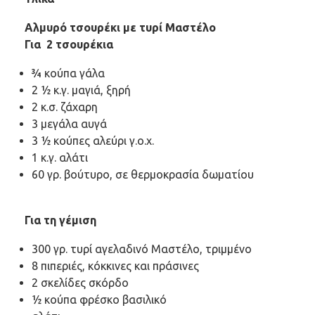
Αλμυρό τσουρέκι με τυρί Μαστέλο
Για 2 τσουρέκια
¾ κούπα γάλα
2 ½ κ.γ. μαγιά, ξηρή
2 κ.σ. ζάχαρη
3 μεγάλα αυγά
3 ½ κούπες αλεύρι γ.ο.χ.
1 κ.γ. αλάτι
60 γρ. βούτυρο, σε θερμοκρασία δωματίου
Για τη γέμιση
300 γρ. τυρί αγελαδινό Μαστέλο, τριμμένο
8 πιπεριές, κόκκινες και πράσινες
2 σκελίδες σκόρδο
½ κούπα φρέσκο βασιλικό