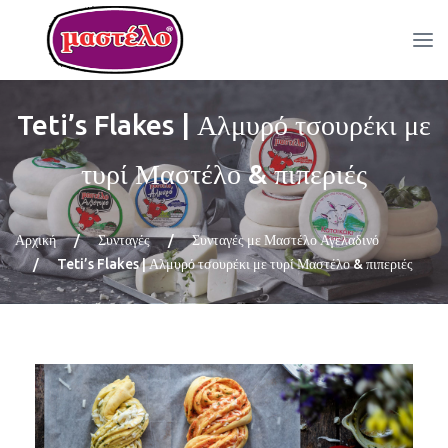
Teti’s Flakes | Αλμυρό τσουρέκι με
τυρί Μαστέλο & πιπεριές
Αρχική
/
Συνταγές
/
Συνταγές με Μαστέλο Αγελαδινό
/
Teti’s Flakes | Αλμυρό τσουρέκι με τυρί Μαστέλο & πιπεριές