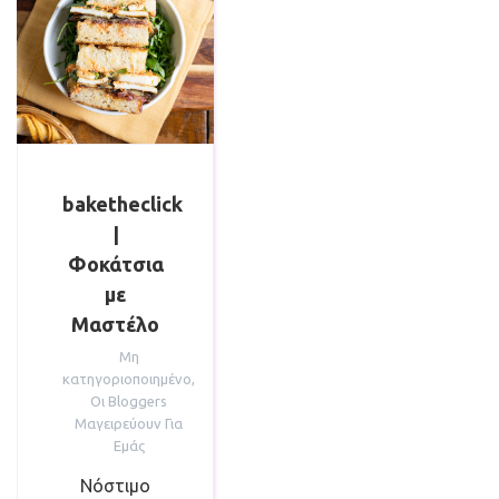
baketheclick
|
Φοκάτσια
με
Μαστέλο
Μη
κατηγοριοποιημένο
,
Οι Bloggers
Μαγειρεύουν Για
Εμάς
Νόστιμο