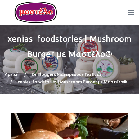
xenias_foodstories | Mushroom
Burger με Μαστέλο®
Αρχική
/
Οι Bloggers Μαγειρεύουν Για Εμάς
/
xenias_foodstories | Mushroom Burger με Μαστέλο®