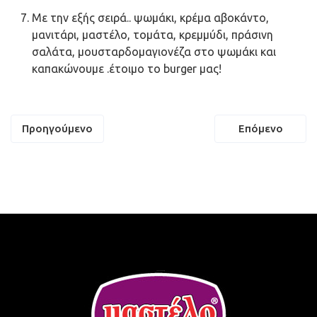
Με την εξής σειρά.. ψωμάκι, κρέμα αβοκάντο,
μανιτάρι, μαστέλο, τομάτα, κρεμμύδι, πράσινη
σαλάτα, μουσταρδομαγιονέζα στο ψωμάκι και
καπακώνουμε .έτοιμο το burger μας!
Πλοήγηση
Προηγούμενο
Επόμενο
άρθρων