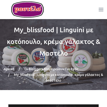
My_blissfood | Linguini με
κοτόπουλο, κρέμα γάλακτος &
Μαστέλο
Αρχική
/
Οι Bloggers Μαγειρεύουν Για Εμάς
/
My_blissfood | Linguini με κοτόπουλο, κρέμα γάλακτος &
Μαστέλο