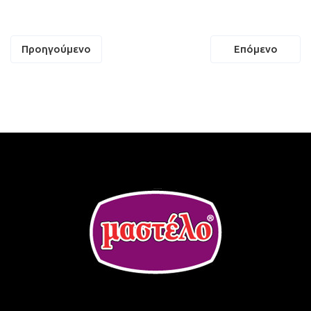
Πλοήγηση
Προηγούμενο
Επόμενο
άρθρων