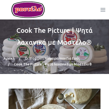
Cook The Picture | Ψητά
λαχανικά με Μαστέλο®
Αρχική
/
Οι Bloggers Μαγειρεύουν Για Εμάς
/
Cook The Picture | Ψητά λαχανικά με Μαστέλο®