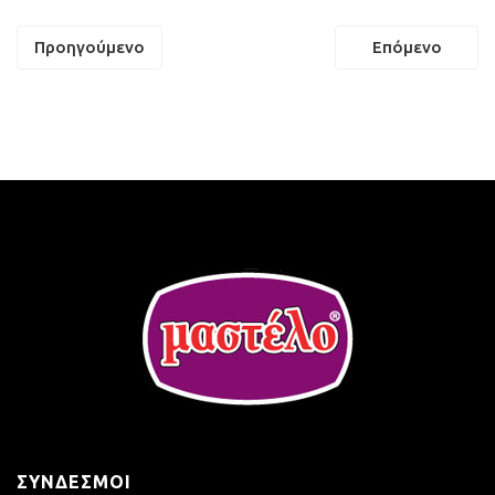
Πλοήγηση
Προηγούμενο
Επόμενο
άρθρων
ΣΎΝΔΕΣΜΟΙ