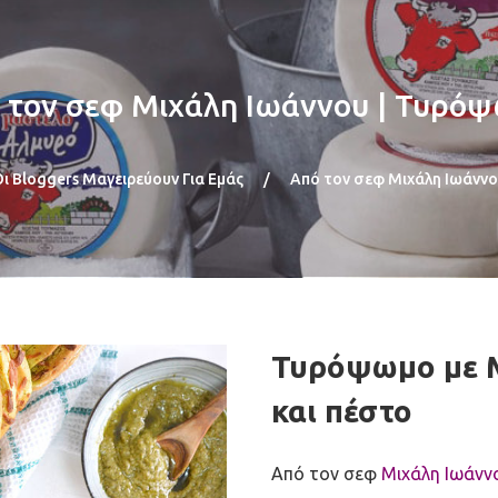
 τον σεφ Μιχάλη Ιωάννου | Τυρό
Οι Bloggers Μαγειρεύουν Για Εμάς
/
Από τον σεφ Μιχάλη Ιωάνν
Τυρόψωμο με 
και πέστο
Από τον σεφ
Μιχάλη Ιωάνν