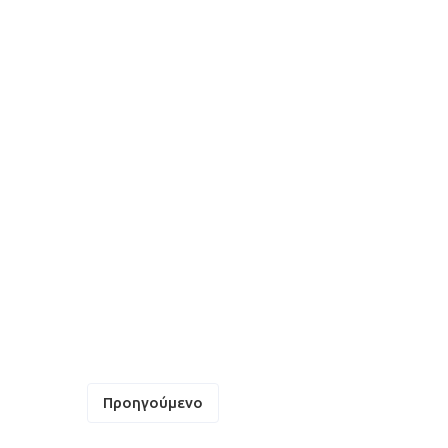
Πλοήγηση
Προηγούμενο
άρθρων