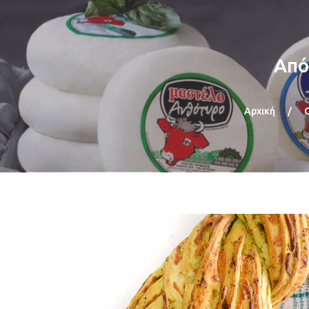
Από
Αρχική
/