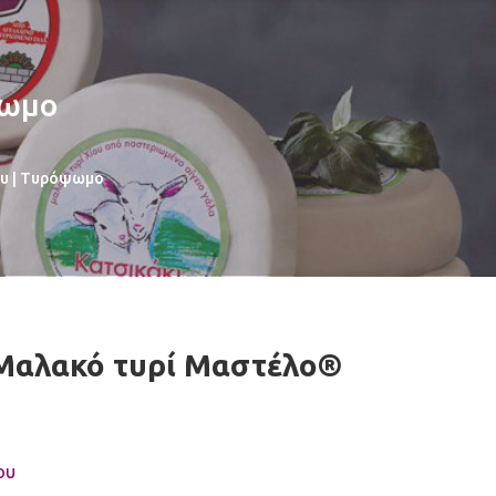
ψωμο
ου | Τυρόψωμο
Μαλακό τυρί Μαστέλο®
ου