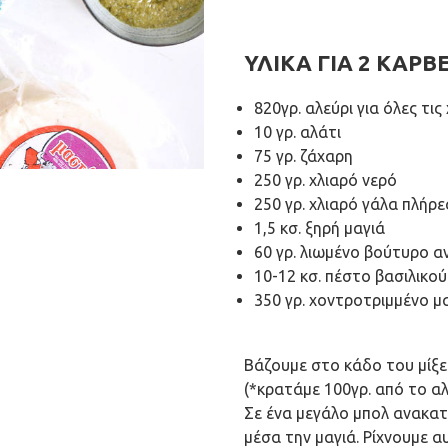
ΥΛΙΚΑ ΓΙΑ 2 ΚΑΡΒ
820γρ. αλεύρι για όλες τις
10 γρ. αλάτι
75 γρ. ζάχαρη
250 γρ. χλιαρό νερό
250 γρ. χλιαρό γάλα πλήρε
1,5 κσ. ξηρή μαγιά
60 γρ. λιωμένο βούτυρο 
10-12 κσ. πέστο βασιλικού
350 γρ. χοντροτριμμένο 
Βάζουμε στο κάδο του μίξερ
(*κρατάμε 100γρ. από το αλε
Σε ένα μεγάλο μπολ ανακατ
μέσα την μαγιά. Ρίχνουμε α